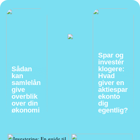
Spar og
investér
Sådan
klogere:
kan
Hvad
samlelån
giver en
give
aktiespar
overblik
ekonto
over din
dig
økonomi
egentlig?