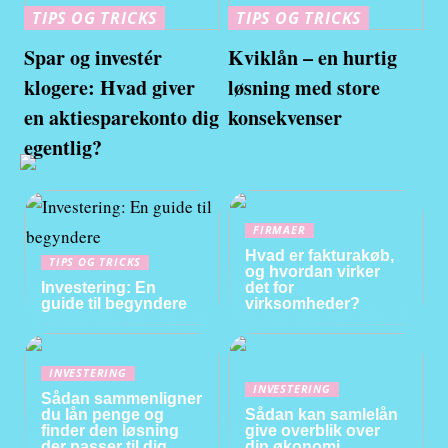
TIPS OG TRICKS
TIPS OG TRICKS
Spar og investér
Kviklån – en hurtig
klogere: Hvad giver
løsning med store
en aktiesparekonto dig
konsekvenser
egentlig?
FIRMAER
Hvad er fakturakøb,
TIPS OG TRICKS
og hvordan virker
Investering: En
det for
guide til begyndere
virksomheder?
INVESTERING
INVESTERING
Sådan sammenligner
du lån penge og
Sådan kan samlelån
finder den løsning
give overblik over
der passer til dig
din økonomi