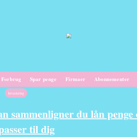
Forbrug
Spar penge
Firmaer
Abonnementer
5
Investering
n sammenligner du lån penge o
passer til dig