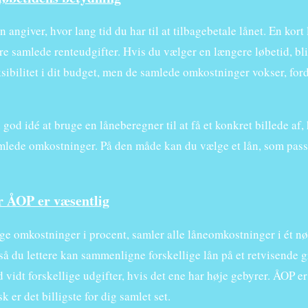
 angiver, hvor lang tid du har til at tilbagebetale lånet. En kor
re samlede renteudgifter. Hvis du vælger en længere løbetid, bli
sibilitet i dit budget, men de samlede omkostninger vokser, fordi 
 god idé at bruge en låneberegner til at få et konkret billede af
mlede omkostninger. På den måde kan du vælge et lån, som pass
r ÅOP er væsentlig
ige omkostninger i procent, samler alle låneomkostninger i ét nø
 så du lettere kan sammenligne forskellige lån på et retvisende
vidt forskellige udgifter, hvis det ene har høje gebyrer. ÅOP er d
sk er det billigste for dig samlet set.