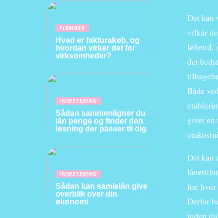
Det kan 
FIRMAER
vilkår d
Hvad er fakturakøb, og
løbetid, 
hvordan virker det for
virksomheder?
det bedst
tilbagebe
Både ved
INVESTERING
etableri
Sådan sammenligner du
giver en
lån penge og finder den
løsning der passer til dig
omkostni
Det kan 
lånetilbu
INVESTERING
for, hvor
Sådan kan samlelån give
overblik over din
Derfor be
økonomi
inden du 