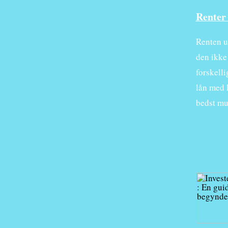
Renter 
Renten u
den ikke 
forskelli
lån med l
bedst mu