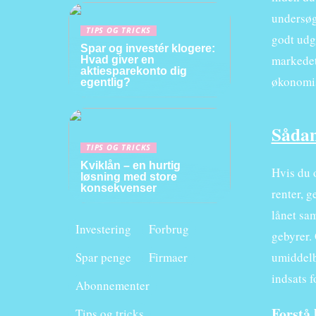
undersøg
TIPS OG TRICKS
godt udg
Spar og investér klogere:
markedet 
Hvad giver en
aktiesparekonto dig
økonomi
egentlig?
Sådan
TIPS OG TRICKS
Kviklån – en hurtig
Hvis du o
løsning med store
konsekvenser
renter, 
lånet sam
Investering
Forbrug
gebyrer.
umiddelba
Spar penge
Firmaer
indsats f
Abonnementer
Forstå 
Tips og tricks