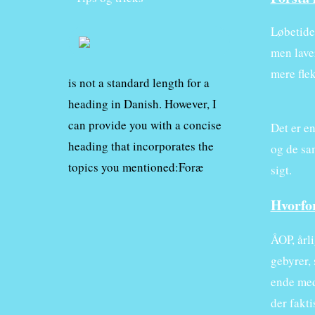
Løbetiden
men lave
mere flek
is not a standard length for a
heading in Danish. However, I
can provide you with a concise
Det er en
heading that incorporates the
og de sa
topics you mentioned:Foræ
sigt.
Hvorfo
ÅOP, årl
gebyrer,
ende med 
der fakti