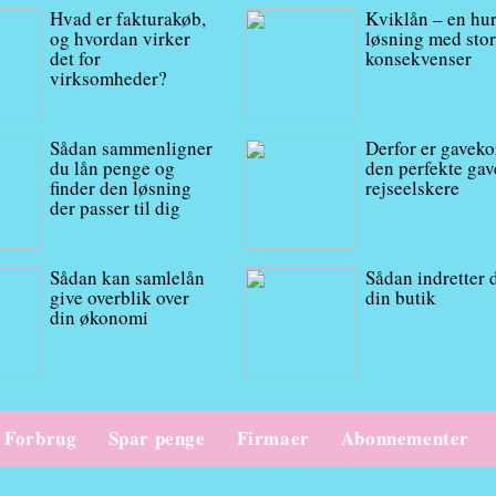
Hvad er fakturakøb,
Kviklån – en hur
og hvordan virker
løsning med sto
det for
konsekvenser
virksomheder?
Sådan sammenligner
Derfor er gaveko
du lån penge og
den perfekte gave
finder den løsning
rejseelskere
der passer til dig
Sådan kan samlelån
Sådan indretter 
give overblik over
din butik
din økonomi
Forbrug
Spar penge
Firmaer
Abonnementer