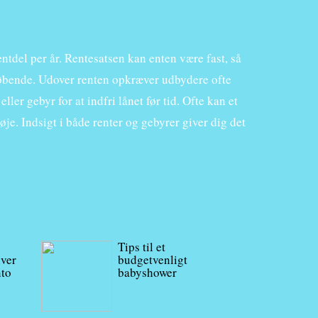
tdel per år. Rentesatsen kan enten være fast, så
s løbende. Udover renten opkræver udbydere ofte
ler gebyr for at indfri lånet før tid. Ofte kan et
øje. Indsigt i både renter og gebyrer giver dig det
Tips til et
iver
budgetvenligt
nto
babyshower