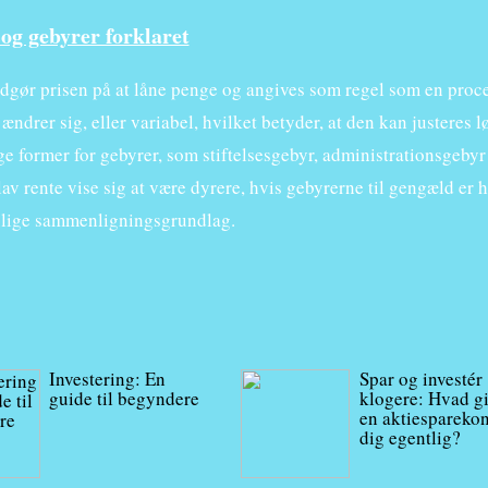
og gebyrer forklaret
dgør prisen på at låne penge og angives som regel som en procen
ændrer sig, eller variabel, hvilket betyder, at den kan justere
ge former for gebyrer, som stiftelsesgebyr, administrationsgebyr el
av rente vise sig at være dyrere, hvis gebyrerne til gengæld er h
lige sammenligningsgrundlag.
Investering: En
Spar og investér
guide til begyndere
klogere: Hvad g
en aktiespareko
dig egentlig?