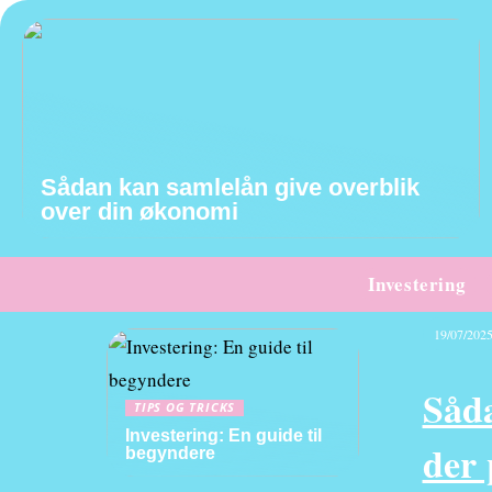
Sådan kan samlelån give overblik
over din økonomi
Investering
19/07/202
Såda
TIPS OG TRICKS
Investering: En guide til
der 
begyndere