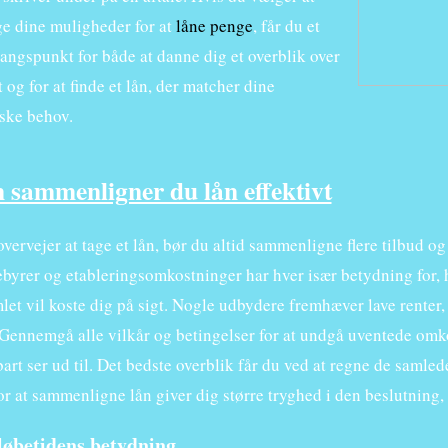
e dine muligheder for at
låne penge
, får du et
angspunkt for både at danne dig et overblik over
og for at finde et lån, der matcher dine
ske behov.
 sammenligner du lån effektivt
vervejer at tage et lån, bør du altid sammenligne flere tilbud o
gebyrer og etableringsomkostninger har hver især betydning for,
let vil koste dig på sigt. Nogle udbydere fremhæver lave renter,
 Gennemgå alle vilkår og betingelser for at undgå uventede omko
rt ser ud til. Det bedste overblik får du ved at regne de samled
or at sammenligne lån giver dig større tryghed i den beslutning, 
løbetidens betydning