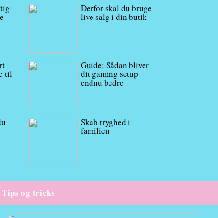
tig
Derfor skal du bruge
re
live salg i din butik
rt
Guide: Sådan bliver
 til
dit gaming setup
endnu bedre
du
Skab tryghed i
familien
Tips og tricks