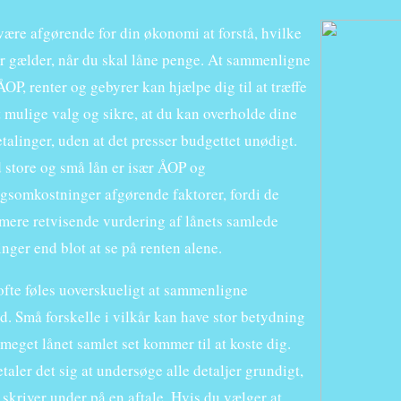
være afgørende for din økonomi at forstå, hvilke
er gælder, når du skal låne penge. At sammenligne
ÅOP, renter og gebyrer kan hjælpe dig til at træffe
 mulige valg og sikre, at du kan overholde dine
talinger, uden at det presser budgettet unødigt.
 store og små lån er især ÅOP og
ngsomkostninger afgørende faktorer, fordi de
 mere retvisende vurdering af lånets samlede
nger end blot at se på renten alene.
ofte føles uoverskueligt at sammenligne
d. Små forskelle i vilkår kan have stor betydning
 meget lånet samlet set kommer til at koste dig.
taler det sig at undersøge alle detaljer grundigt,
skriver under på en aftale. Hvis du vælger at