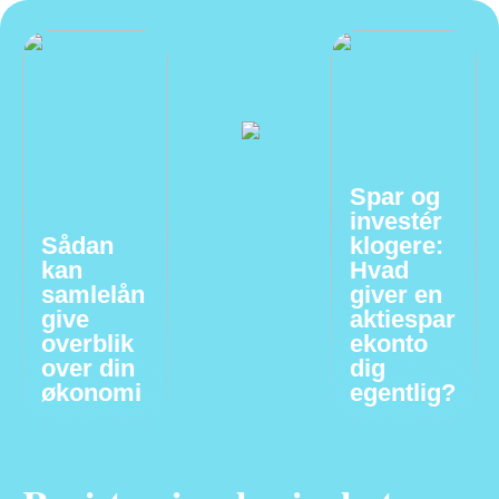
Spar og
investér
Sådan
klogere:
kan
Hvad
samlelån
giver en
give
aktiespar
overblik
ekonto
over din
dig
økonomi
egentlig?