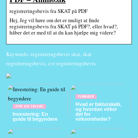
registreringsbevis fra SKAT på PDF
Hej, Jeg vil høre om det er muligt at finde
registreringsbevis fra SKAT på PDF?, eller hvad?,
håber det er med til at du kan hjælpe mig videre?
Keywords: registreringsbevis skat, skat
registreringsbevis, cvr registreringsbevis
FIRMAER
Hvad er fakturakøb,
TIPS OG TRICKS
og hvordan virker
Investering: En
det for
guide til begyndere
virksomheder?