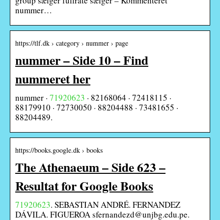
group sælger fullrate sælger – Kommenteret
nummer…
https://tlf.dk › category › nummer › page
nummer – Side 10 – Find
nummeret her
nummer ·
71920623
· 82168064 · 72418115 ·
88179910 · 72730050 · 88204488 · 73481655 ·
88204489.
https://books.google.dk › books
The Athenaeum – Side 623 –
Resultat for Google Books
71920623
. SEBASTIAN ANDRÉ. FERNANDEZ
DÁVILA. FIGUEROA sfernandezd@unjbg.edu.pe.