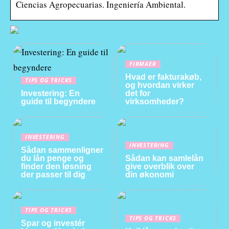
Ciencias Agropecuarias. Ingeniería Ambiental.
FIRMAER
Hvad er fakturakøb,
TIPS OG TRICKS
og hvordan virker
Investering: En
det for
guide til begyndere
virksomheder?
INVESTERING
INVESTERING
Sådan sammenligner
du lån penge og
Sådan kan samlelån
finder den løsning
give overblik over
der passer til dig
din økonomi
TIPS OG TRICKS
TIPS OG TRICKS
Spar og investér