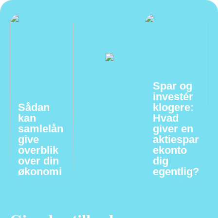
Spar og
investér
Sådan
klogere:
kan
Hvad
samlelån
giver en
give
aktiespar
overblik
ekonto
over din
dig
økonomi
egentlig?