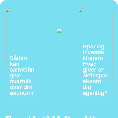
Spar og
investér
Sådan
klogere:
kan
Hvad
samlelån
giver en
give
aktiespar
overblik
ekonto
over din
dig
økonomi
egentlig?