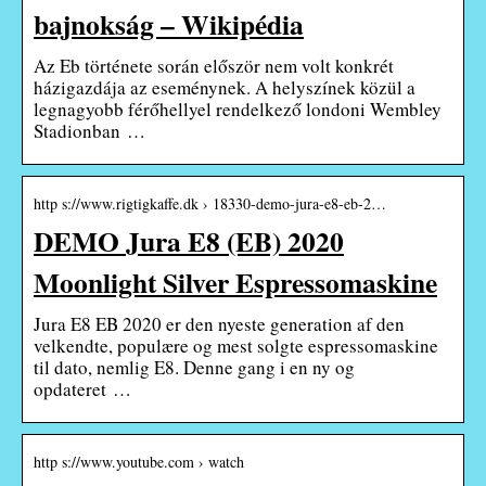
bajnokság – Wikipédia
Az Eb története során először nem volt konkrét
házigazdája az eseménynek. A helyszínek közül a
legnagyobb férőhellyel rendelkező londoni Wembley
Stadionban …
http s://www.rigtigkaffe.dk › 18330-demo-jura-e8-eb-2…
DEMO Jura E8 (EB) 2020
Moonlight Silver Espressomaskine
Jura E8 EB 2020 er den nyeste generation af den
velkendte, populære og mest solgte espressomaskine
til dato, nemlig E8. Denne gang i en ny og
opdateret …
http s://www.youtube.com › watch