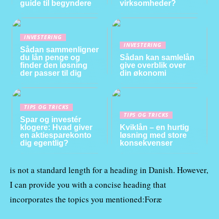
guide til begyndere
virksomheder?
INVESTERING
INVESTERING
Sådan sammenligner
du lån penge og
Sådan kan samlelån
finder den løsning
give overblik over
der passer til dig
din økonomi
TIPS OG TRICKS
TIPS OG TRICKS
Spar og investér
klogere: Hvad giver
Kviklån – en hurtig
en aktiesparekonto
løsning med store
dig egentlig?
konsekvenser
is not a standard length for a heading in Danish. However,
I can provide you with a concise heading that
incorporates the topics you mentioned:Foræ