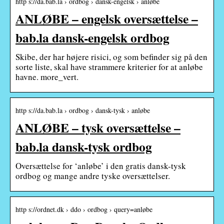
http s://da.bab.la › ordbog › dansk-engelsk › anløbe
ANLØBE – engelsk oversættelse –
bab.la dansk-engelsk ordbog
Skibe, der har højere risici, og som befinder sig på den
sorte liste, skal have strammere kriterier for at anløbe
havne. more_vert.
http s://da.bab.la › ordbog › dansk-tysk › anløbe
ANLØBE – tysk oversættelse –
bab.la dansk-tysk ordbog
Oversættelse for ‘anløbe’ i den gratis dansk-tysk
ordbog og mange andre tyske oversættelser.
http s://ordnet.dk › ddo › ordbog › query=anløbe