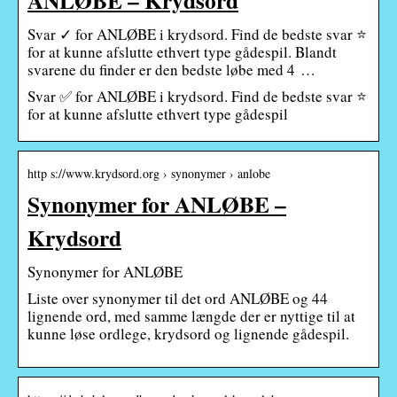
Svar ✓ for ANLØBE i krydsord. Find de bedste svar ⭐
for at kunne afslutte ethvert type gådespil. Blandt
svarene du finder er den bedste løbe med 4 …
Svar ✅ for ANLØBE i krydsord. Find de bedste svar ⭐
for at kunne afslutte ethvert type gådespil
http s://www.krydsord.org › synonymer › anlobe
Synonymer for ANLØBE –
Krydsord
Synonymer for ANLØBE
Liste over synonymer til det ord ANLØBE og 44
lignende ord, med samme længde der er nyttige til at
kunne løse ordlege, krydsord og lignende gådespil.