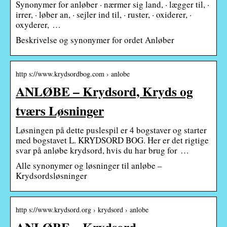
Synonymer for anløber · nærmer sig land, · lægger til, ·
irrer, · løber an, · sejler ind til, · ruster, · oxiderer, ·
oxyderer, …
Beskrivelse og synonymer for ordet Anløber
http s://www.krydsordbog.com › anlobe
ANLØBE – Krydsord, Kryds og
tværs Løsninger
Løsningen på dette puslespil er 4 bogstaver og starter
med bogstavet L. KRYDSORD BOG. Her er det rigtige
svar på anløbe krydsord, hvis du har brug for …
Alle synonymer og løsninger til anløbe –
Krydsordsløsninger
http s://www.krydsord.org › krydsord › anlobe
ANLØBE – Krydsord